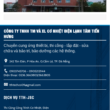
CÔNG TY TNHH TM VÀ XL CƠ NHIỆT ĐIỆN LẠNH TÂM TIẾN
HƯNG
Chuyên cung ứng thiết bị, thi công - lắp đặt - sửa
chữa và bảo trì, bảo dưỡng các hệ thống.
242 Tôn Đản, P Hòa An, Q.Cẩm Lệ, TP. Đà Nẵng
0903745706 - 0905212944
Điện thoại: 0236.3663803/3663805
tthtechco09@gmail.com
DỊCH VỤ TTH-JSC
Thi Công Công Trình Cơ Nhiệt, Điện