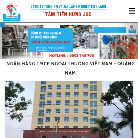
CÔNG TY TNHH TM VÀ XÂY LẮP CƠ NHIỆT ĐIỆN LẠNH
TÂM TIẾN HƯNG JSC
Previous
Nex
NGÂN HÀNG TMCP NGOẠI THƯƠNG VIỆT NAM - QUẢNG
NAM