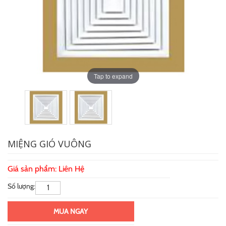
Tap to expand
Tap to expand
MIỆNG GIÓ VUÔNG
Giá sản phẩm: Liên Hệ
Số lượng:
MUA NGAY