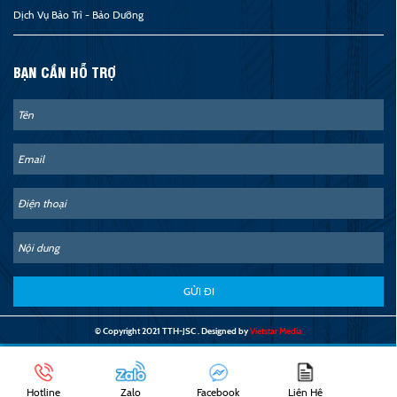
Dịch Vụ Bảo Trì - Bảo Dưỡng
BẠN CẦN HỖ TRỢ
GỬI ĐI
© Copyright 2021 TTH-JSC . Designed by
Vietstar Media
Hotline
Zalo
Facebook
Liên Hệ