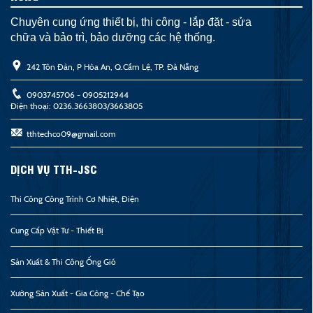
Chuyên cung ứng thiết bị, thi công - lắp đặt - sửa
chữa và bảo trì, bảo dưỡng các hệ thống.
242 Tôn Đản, P Hòa An, Q.Cẩm Lệ, TP. Đà Nẵng
0903745706 - 0905212944
Điện thoại: 0236.3663803/3663805
tthtechco09@gmail.com
DỊCH VỤ TTH-JSC
Thi Công Công Trình Cơ Nhiệt, Điện
Cung Cấp Vật Tư - Thiết Bị
Sản Xuất & Thi Công Ống Gió
Xưởng Sản Xuất - Gia Công - Chế Tạo