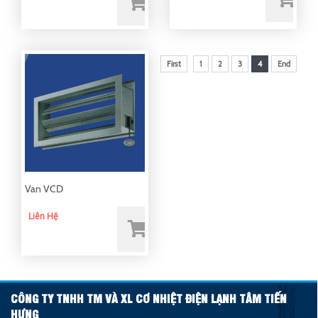
First
1
2
3
4
End
Van VCD
Liên Hệ
CÔNG TY TNHH TM VÀ XL CƠ NHIỆT ĐIỆN LẠNH TÂM TIẾN
HƯNG